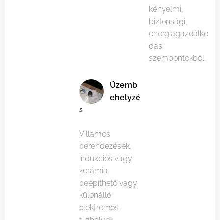
kényelmi,
biztonsági,
energiagazdálko
dási
szempontokból.
Üzemb
ehelyzé
s
Villamos
berendezések,
indukciós vagy
kerámia
beépíthető vagy
különálló
elektromos
tűzhelyek,