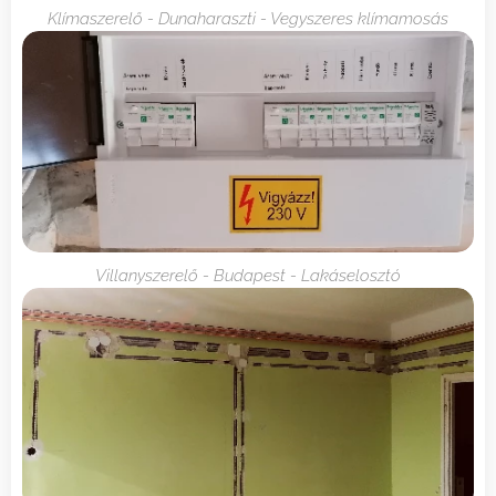
Klímaszerelő - Dunaharaszti - Vegyszeres klímamosás
Villanyszerelő - Budapest - Lakáselosztó