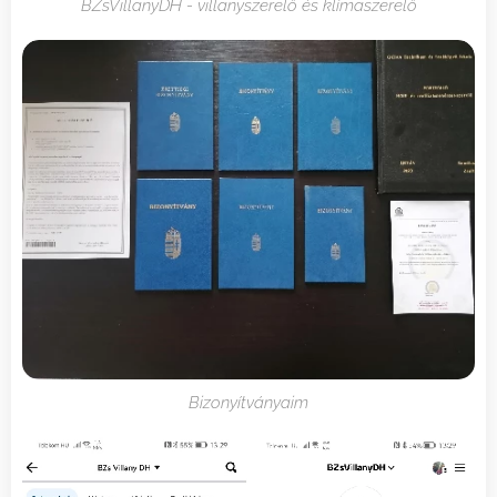
BZsVillanyDH - villanyszerelő és klímaszerelő
Bizonyítványaim