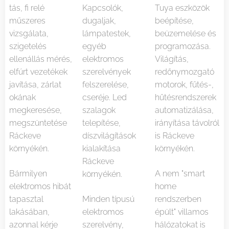
tás, fi relé
Kapcsolók,
Tuya eszközök
műszeres
dugaljak,
beépítése,
vizsgálata,
lámpatestek,
beüzemelése és
szigetelés
egyéb
programozása.
ellenállás mérés,
elektromos
Világítás,
elfúrt vezetékek
szerelvények
redőnymozgató
javítása, zárlat
felszerelése,
motorok, fűtés-,
okának
cseréje. Led
hűtésrendszerek
megkeresése,
szalagok
automatizálása,
megszüntetése
telepítése,
irányítása távolról
Ráckeve
díszvilágítások
is Ráckeve
környékén.
kialakítása
környékén.
Ráckeve
Bármilyen
A nem "smart
környékén.
elektromos hibát
home
tapasztal
Minden típusú
rendszerben
lakásában,
elektromos
épült" villamos
azonnal kérje
szerelvény,
hálózatokat is