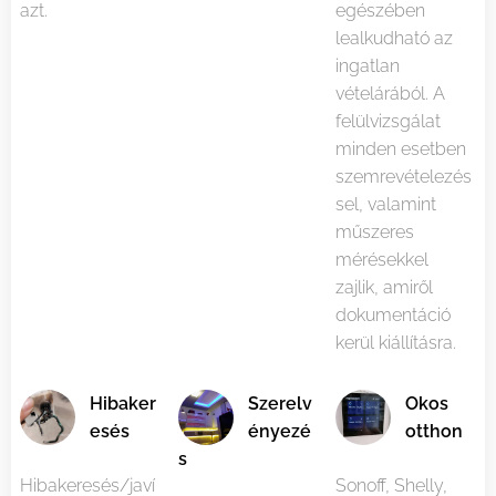
azt.
egészében
lealkudható az
ingatlan
vételárából. A
felülvizsgálat
minden esetben
szemrevételezés
sel, valamint
műszeres
mérésekkel
zajlik, amiről
dokumentáció
kerül kiállításra.
Hibaker
Szerelv
Okos
esés
ényezé
otthon
s
Hibakeresés/javí
Sonoff, Shelly,