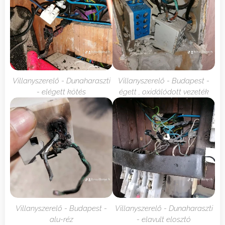
Villanyszerelő - Dunaharaszti
Villanyszerelő - Budapest -
- elégett kötés
égett , oxidálódott vezeték
Villanyszerelő - Budapest -
Villanyszerelő - Dunaharaszti
alu-réz
- elavult elosztó