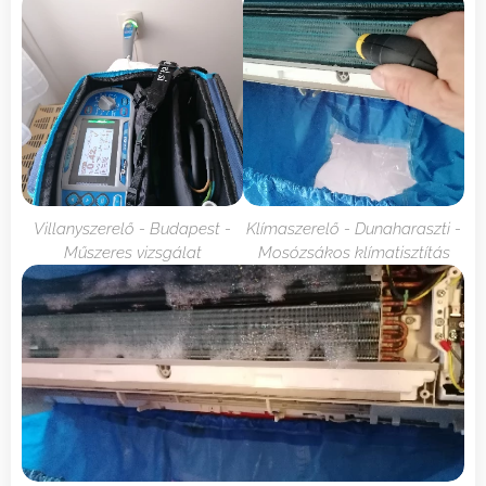
Villanyszerelő - Budapest -
Klímaszerelő - Dunaharaszti -
Műszeres vizsgálat
Mosózsákos klímatisztítás