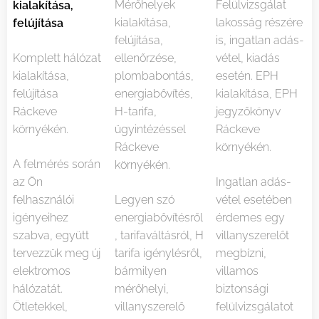
Mérőhelyek
Felülvizsgálat
kialakítása,
kialakítása,
lakosság részére
felújítása
felújítása,
is, ingatlan adás-
Komplett hálózat
ellenőrzése,
vétel, kiadás
kialakítása,
plombabontás,
esetén. EPH
felújítása
energiabővítés,
kialakítása, EPH
Ráckeve
H-tarifa,
jegyzőkönyv
környékén.
ügyintézéssel
Ráckeve
Ráckeve
környékén.
A felmérés során
környékén.
az Ön
Ingatlan adás-
felhasználói
Legyen szó
vétel esetében
igényeihez
energiabővítésről
érdemes egy
szabva, együtt
, tarifaváltásról, H
villanyszerelőt
tervezzük meg új
tarifa igénylésről,
megbízni,
elektromos
bármilyen
villamos
hálózatát.
mérőhelyi,
biztonsági
Ötletekkel,
villanyszerelő
felülvizsgálatot