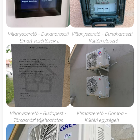
Villanyszerelő - Dunaharaszti
Villanyszerelő - Dunaharaszti
- Smart vezérlések 2.
- Kültéri elosztó
Villanyszerelő - Budapest -
Klímaszerelő - Gomba -
Társasházi tájékoztatás
Kültéri egységek