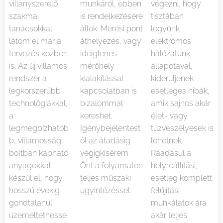
villanyszerelő
munkáról, ebben
végezni, hogy
szakmai
is rendelkezésére
tisztában
tanácsokkal
állok. Mérési pont
legyünk
látom el már a
áthelyezés, vagy
elektromos
tervezés közben
ideiglenes
hálózatunk
is. Az új villamos
mérőhely
állapotával,
rendszer a
kialakítással
kiderüljenek
legkorszerűbb
kapcsolatban is
esetleges hibák,
technológiákkal,
bizalommal
amik sajnos akár
a
kereshet.
élet- vagy
legmegbízhatób
Igénybejelentést
tűzveszélyesek is
b, villamossági
ől az átadásig
lehetnek.
boltban kapható
végigkísérem
Ráadásul a
anyagokkal
Önt a folyamaton
helyreállítási,
készül el, hogy
teljes műszaki
esetleg komplett
hosszú évekig
ügyintézéssel.
felújítási
gondtalanul
munkálatok ára
üzemeltethesse
akár teljes