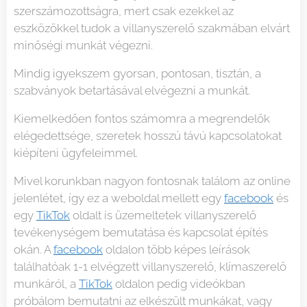
szerszámozottságra, mert csak ezekkel az
eszközökkel tudok a villanyszerelő szakmában elvárt
minőségi munkát végezni.
Mindig igyekszem gyorsan, pontosan, tisztán, a
szabványok betartásával elvégezni a munkát.
Kiemelkedően fontos számomra a megrendelők
elégedettsége, szeretek hosszú távú kapcsolatokat
kiépíteni ügyfeleimmel.
Mivel korunkban nagyon fontosnak találom az online
jelenlétet, így ez a weboldal mellett egy
facebook
és
egy
TikTok
oldalt is üzemeltetek villanyszerelő
tevékenységem bemutatása és kapcsolat építés
okán. A
facebook
oldalon több képes leírások
találhatóak 1-1 elvégzett villanyszerelő, klímaszerelő
munkáról, a
TikTok
oldalon pedig videókban
próbálom bemutatni az elkészült munkákat, vagy