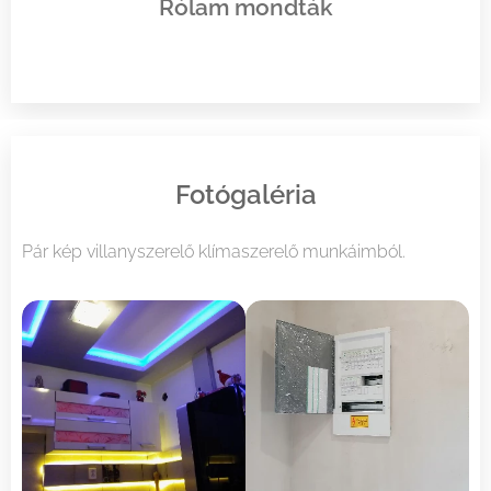
Rólam mondták
Fotógaléria
Pár kép villanyszerelő klímaszerelő munkáimból.