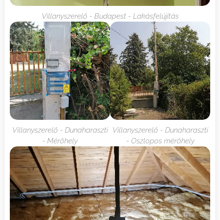
Villanyszerelő - Budapest - Lakásfelújítás
Villanyszerelő - Dunaharaszti
Villanyszerelő - Dunaharaszti
- Mérőhely
- Oszlopos mérőhely