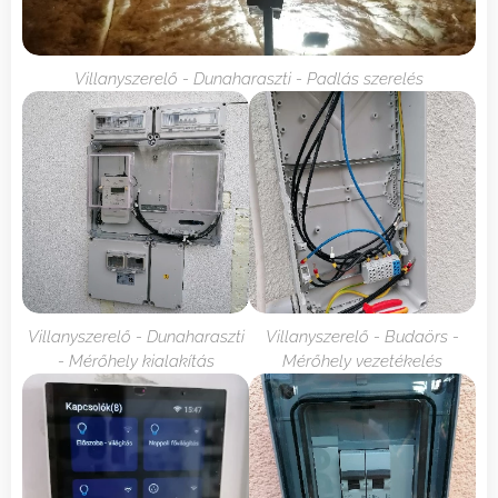
Villanyszerelő - Dunaharaszti - Padlás szerelés
Villanyszerelő - Dunaharaszti
Villanyszerelő - Budaörs -
- Mérőhely kialakítás
Mérőhely vezetékelés