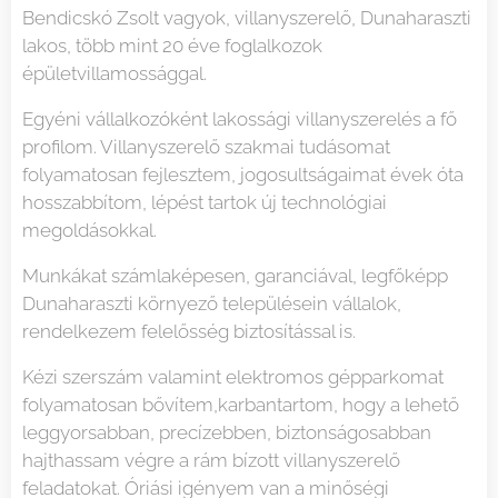
Bendicskó Zsolt vagyok, villanyszerelő, Dunaharaszti
lakos, több mint 20 éve foglalkozok
épületvillamossággal.
Egyéni vállalkozóként lakossági villanyszerelés a fő
profilom. Villanyszerelő szakmai tudásomat
folyamatosan fejlesztem, jogosultságaimat évek óta
hosszabbítom, lépést tartok új technológiai
megoldásokkal.
Munkákat számlaképesen, garanciával, legfőképp
Dunaharaszti környező településein vállalok,
rendelkezem felelősség biztosítással is.
Kézi szerszám valamint elektromos gépparkomat
folyamatosan bővítem,karbantartom, hogy a lehető
leggyorsabban, precízebben, biztonságosabban
hajthassam végre a rám bízott villanyszerelő
feladatokat. Óriási igényem van a minőségi