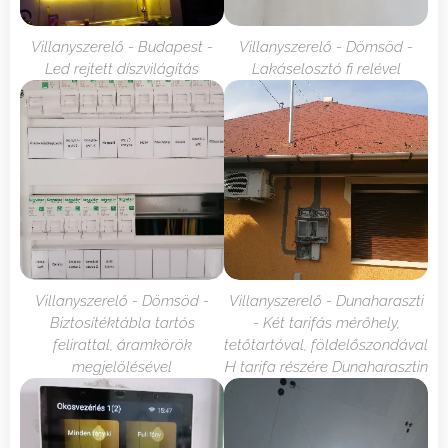
Villanyszerelő - Budapest -
Villanyszerelő - Dömsöd -
Led rejtett díszvilágítás
Lakáselosztó fi relével
Villanyszerelő - Dömsöd -
Villanyszerelő - Dunaharaszti
Biztosítéktábla tartós
- Két tarifás mérőhely,
felirattal, áramkörök
tetőtartóval, földelőszondával
megjelölésével
H tarifa részére Dunaharasztin