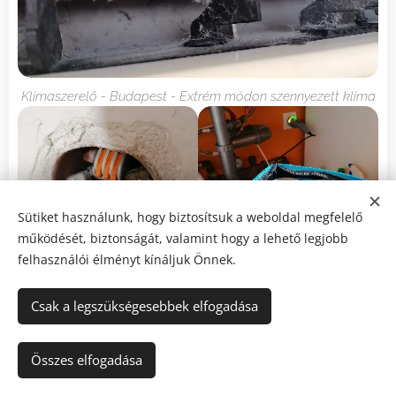
Klímaszerelő - Budapest - Extrém módon szennyezett klíma
Sütiket használunk, hogy biztosítsuk a weboldal megfelelő
működését, biztonságát, valamint hogy a lehető legjobb
felhasználói élményt kínáljuk Önnek.
Villanyszerelő - Dunaharaszti
Villanyszerelő - Budapest -
Csak a legszükségesebbek elfogadása
- Elégett kötőelem
Hurokellenállás mérés
Összes elfogadása