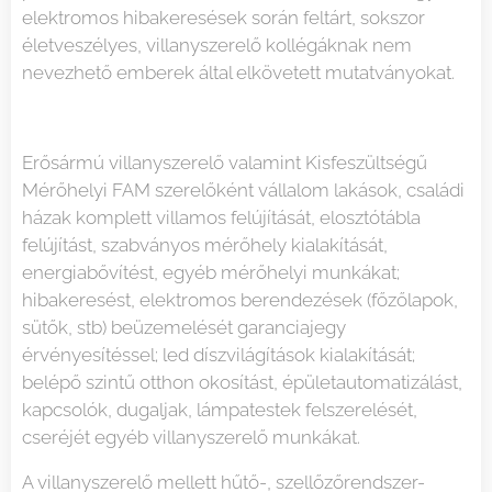
elektromos hibakeresések során feltárt, sokszor
életveszélyes, villanyszerelő kollégáknak nem
nevezhető emberek által elkövetett mutatványokat.
Erősármú villanyszerelő valamint Kisfeszültségű
Mérőhelyi FAM szerelőként vállalom lakások, családi
házak komplett villamos felújítását, elosztótábla
felújítást, szabványos mérőhely kialakítását,
energiabővítést, egyéb mérőhelyi munkákat;
hibakeresést, elektromos berendezések (főzőlapok,
sütők, stb) beüzemelését garanciajegy
érvényesítéssel; led díszvilágítások kialakítását;
belépő szintű otthon okosítást, épületautomatizálást,
kapcsolók, dugaljak, lámpatestek felszerelését,
cseréjét egyéb villanyszerelő munkákat.
A villanyszerelő mellett hűtő-, szellőzőrendszer-