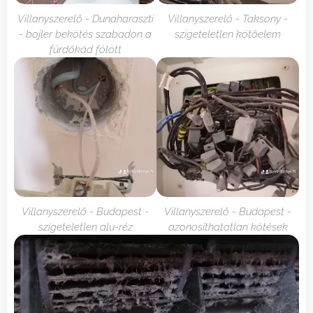
Villanyszerelő - Dunaharaszti
Villanyszerelő - Taksony -
- bojler bekötés szabadon a
szigeteletlen kötőelem
fürdőkád fölött
Villanyszerelő - Budapest -
Villanyszerelő - Budapest -
szigeteletlen alu-réz
azonosíthatatlan kötések