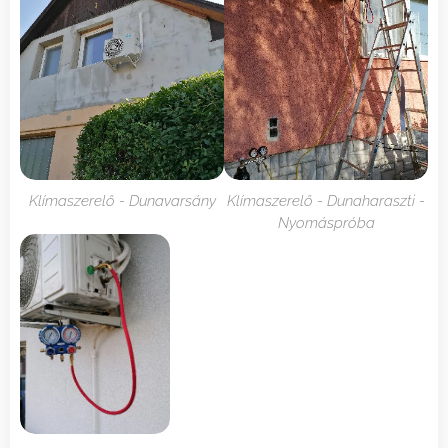
Klímaszerelő - Dunavarsány
Klímaszerelő - Dunaharaszti -
Nyomáspróba