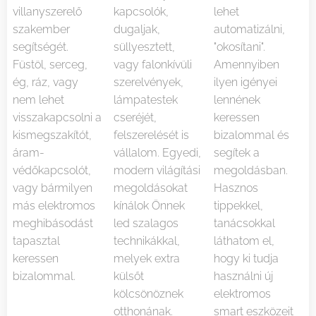
villanyszerelő
kapcsolók,
lehet
szakember
dugaljak,
automatizálni,
segítségét.
süllyesztett,
"okosítani".
Füstöl, serceg,
vagy falonkívüli
Amennyiben
ég, ráz, vagy
szerelvények,
ilyen igényei
nem lehet
lámpatestek
lennének
visszakapcsolni a
cseréjét,
keressen
kismegszakítót,
felszerelését is
bizalommal és
áram-
vállalom. Egyedi,
segítek a
védőkapcsolót,
modern világítási
megoldásban.
vagy bármilyen
megoldásokat
Hasznos
más elektromos
kínálok Önnek
tippekkel,
meghibásodást
led szalagos
tanácsokkal
tapasztal
technikákkal,
láthatom el,
keressen
melyek extra
hogy ki tudja
bizalommal.
külsőt
használni új
kölcsönöznek
elektromos
otthonának.
smart eszközeit