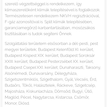
szerelő végzettséggel is rendelkezem, így
klímaszerelőként klímák telepítésével is foglalkozok.
Természetesen rendelkezem NKVH regisztrációval,
F-gáz azonosítóval is. Split klímák telepítésében,
garanciamegőrző karbantartásában, mosózsákos
tisztításában is tudok segíteni Önnek.
Szolgáltatási területem elsősorban a dél-pesti, pest
megyei területek; Budapest Kelenföld XI. kerület,
Budapest Kispest XIX. kerület, Budapest Soroksár
XXIII. kerület, Budapest Pesterzsébet XX. kerület,
Budapest Csepel XXI. kerület, Dunaharaszti, Taksony,
Alsónémedi, Dunavarsány, Délegyháza,
Szigetszentmiklós, Szigethalom, Gyál, Vecsés, Érd,
Budaörs, Tököl, Halásztelek, Ráckeve, Szigetcsép,
Majosháza, Kiskunlacháza, Dömsöd, Bugyi, Üllő,
Maglód, Pécel, Nagytarcsa, Kistarcsa, Csömör,
Monor, Diósd.