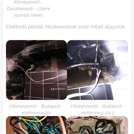
Klímaszerelő -
Dunaharaszti - Üzemi
nyomás mérés
Elrettentő példák, hibakeresések során feltárt állapotok.
Villanyszerelő - Budapest -
Villanyszerelő - Budapest -
elektromos tűz
elektromos tűz 2